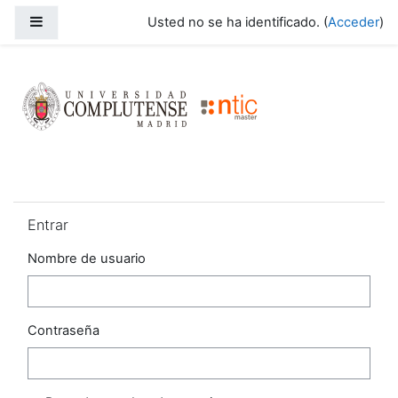
Salta al contenido principal
Panel lateral
Usted no se ha identificado. (
Acceder
)
Campus 2023-2024
Salta Entrar
Entrar
Nombre de usuario
Contraseña