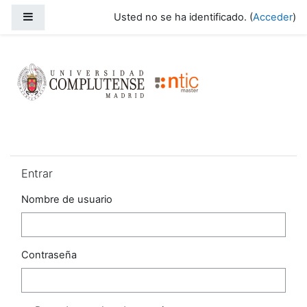
Salta al contenido principal
Panel lateral
Usted no se ha identificado. (
Acceder
)
Campus 2023-2024
Salta Entrar
Entrar
Nombre de usuario
Contraseña